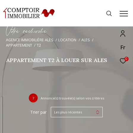
V
o
r
e
r
e
c
e
c
e
AGENCE IMMOBILIÈRE ALÈS
LOCATION
ALES
APPARTEMENT
T2
Fr
APPARTEMENT T2 À LOUER SUR ALES
0
7
Annonce(s) trouvée(s) selon vos critères
Trier par
Les plus récentes