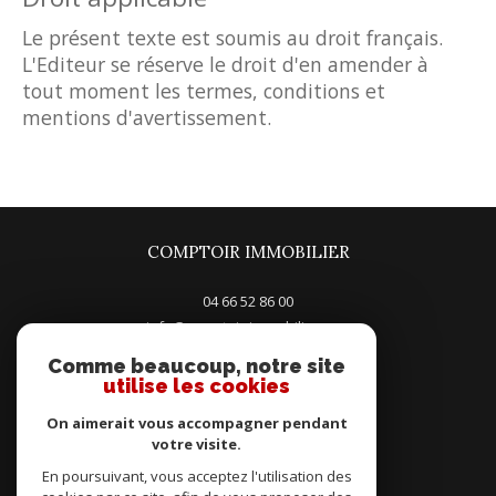
Le présent texte est soumis au droit français.
L'Editeur se réserve le droit d'en amender à
tout moment les termes, conditions et
mentions d'avertissement.
COMPTOIR IMMOBILIER
04 66 52 86 00
info@comptoir-immobilier.com
5, Place du General Leclerc
Comme beaucoup, notre site
30100
alès
utilise les cookies
On aimerait vous accompagner pendant
votre visite.
En poursuivant, vous acceptez l'utilisation des
Adhérents