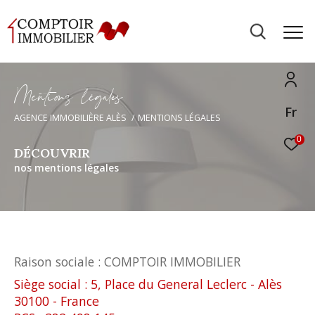
M
e
n
t
i
o
s
l
é
g
a
e
Fr
AGENCE IMMOBILIÈRE ALÈS
MENTIONS LÉGALES
0
DÉCOUVRIR
nos mentions légales
Raison sociale : COMPTOIR IMMOBILIER
Siège social : 5, Place du General Leclerc - Alès
30100 - France