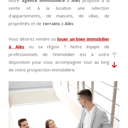
notre
agence immobilière
à
Alès
propose à la
vente et à la location une sélection
d'appartements, de maisons, de villas, de
propriétés et de
terrains
à
Alès
.
Vous désirez vendre ou
louer un bien immobilier
à Alès
ou sa région ? Notre équipe de
professionnels de l'immobilier est à votre
disposition pour vous accompagner tout au long
de votre prospection immobilière.
Découvrez en ligne ou dans notre agence
immobilière à Alès nos exclusivités et nos coups
de cœur du moment. Vous trouverez de
nombreuses
annonces immobilières à Alès
et
ses alentours pour tout type de transaction (achat,
vente
, location) et pour tout type de bien