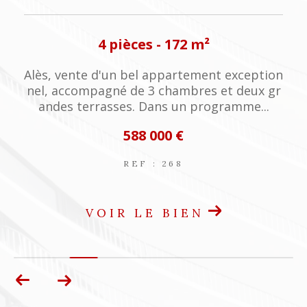
4 pièces - 120 m²
tion
Superbe mas de village en pierres sur trois
x gr
niveaux , grandes caves voutées, atelier, de
..
ux niveaux d'habitation ,...
180 000 €
REF : 5023
VOIR LE BIEN