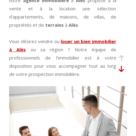
notre
agence immobilière
à
Alès
propose à la
vente et à la location une sélection
d'appartements, de maisons, de villas, de
propriétés et de
terrains
à
Alès
.
Vous désirez vendre ou
louer un bien immobilier
à Alès
ou sa région ? Notre équipe de
professionnels de l'immobilier est à votre
disposition pour vous accompagner tout au long
de votre prospection immobilière.
Découvrez en ligne ou dans notre agence
immobilière à Alès nos exclusivités et nos coups
de cœur du moment. Vous trouverez de
nombreuses
annonces immobilières à Alès
et
ses alentours pour tout type de transaction (achat,
vente
, location) et pour tout type de bien