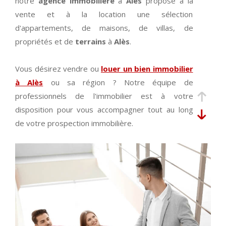
notre
agence immobilière
à
Alès
propose à la
vente et à la location une sélection
d'appartements, de maisons, de villas, de
propriétés et de
terrains
à
Alès
.
Vous désirez vendre ou
louer un bien immobilier
à Alès
ou sa région ? Notre équipe de
professionnels de l'immobilier est à votre
disposition pour vous accompagner tout au long
de votre prospection immobilière.
Découvrez en ligne ou dans notre agence
immobilière à Alès nos exclusivités et nos coups
de cœur du moment. Vous trouverez de
nombreuses
annonces immobilières à Alès
et
ses alentours pour tout type de transaction (achat,
vente
, location) et pour tout type de bien