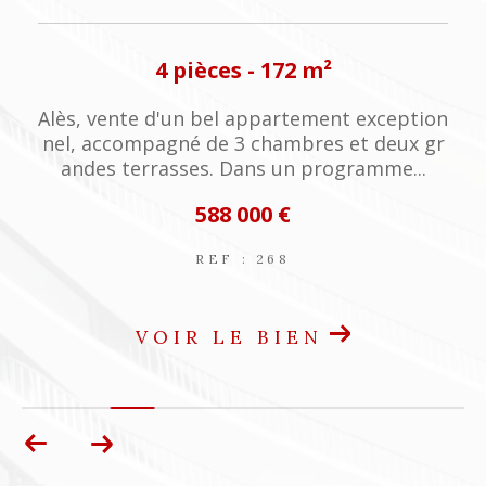
4 pièces - 120 m²
t exception
Superbe mas de village en pierres sur
et deux gr
niveaux , grandes caves voutées, atel
gramme...
ux niveaux d'habitation ,...
180 000 €
REF : 5023
VOIR LE BIEN