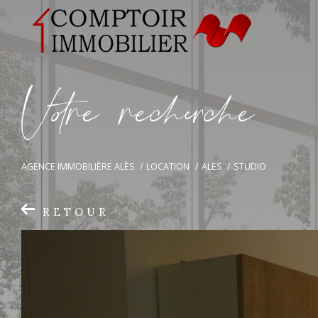
V
o
r
e
r
e
c
e
c
e
AGENCE IMMOBILIÈRE ALÈS
LOCATION
ALES
STUDIO
RETOUR