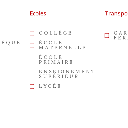
Ecoles
Transpo
COLLÈGE
GAR
FER
HÈQUE
ÉCOLE
MATERNELLE
ÉCOLE
PRIMAIRE
ENSEIGNEMENT
SUPÉRIEUR
LYCÉE