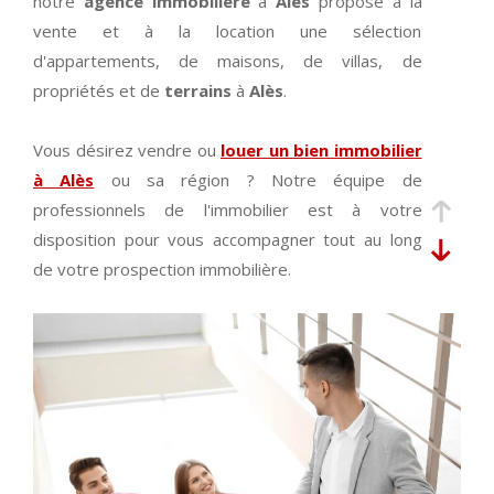
notre
agence immobilière
à
Alès
propose à la
vente et à la location une sélection
d'appartements, de maisons, de villas, de
propriétés et de
terrains
à
Alès
.
Vous désirez vendre ou
louer un bien immobilier
à Alès
ou sa région ? Notre équipe de
professionnels de l'immobilier est à votre
disposition pour vous accompagner tout au long
de votre prospection immobilière.
Découvrez en ligne ou dans notre agence
immobilière à Alès nos exclusivités et nos coups
de cœur du moment. Vous trouverez de
nombreuses
annonces immobilières à Alès
et
ses alentours pour tout type de transaction (achat,
vente
, location) et pour tout type de bien