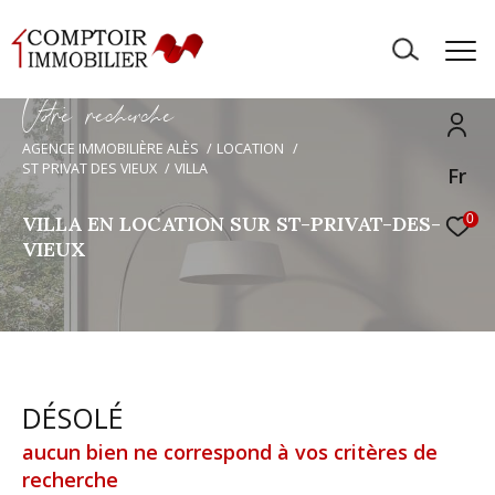
V
o
r
e
r
e
c
e
c
e
AGENCE IMMOBILIÈRE ALÈS
LOCATION
ST PRIVAT DES VIEUX
VILLA
Fr
VILLA EN LOCATION SUR ST-PRIVAT-DES-
0
VIEUX
DÉSOLÉ
aucun bien ne correspond à vos critères de
recherche