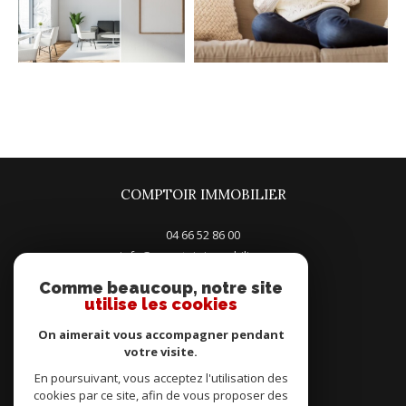
COMPTOIR IMMOBILIER
04 66 52 86 00
info@comptoir-immobilier.com
5, Place du General Leclerc
Comme beaucoup, notre site
30100
alès
utilise les cookies
On aimerait vous accompagner pendant
votre visite.
En poursuivant, vous acceptez l'utilisation des
Adhérents
cookies par ce site, afin de vous proposer des