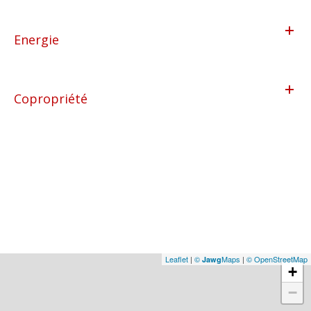
Energie
Copropriété
Leaflet
|
©
Maps
|
© OpenStreetMap
Jawg
+
−