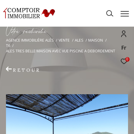
V
o
r
e
r
e
c
e
c
e
AGENCE IMMOBILIÈRE ALÈS
VENTE
ALES
MAISON
T6
Fr
ALES TRES BELLE MAISON AVEC VUE PISCINE A DEBORDEMENT
0
RETOUR