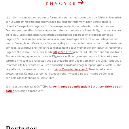
ENVOYER
Les informations recueillies sur ce formulaire sont enregistrées dans un fichier informatisé
par La Boite Immo agissant comme Sous-traitant du traitement pour la gestion de la
clientèle/prospects de l'Agence / du Réseau qui reste Responsable du Traitement de vos
Données personnelles. La base légale du traitement repose sur l'intérêt légitime de l'Agence /
du Réseau. Elles sont conservées jusqu'à demande de suppression et sont destinées à
l'Agence / au Réseau. Conformément à la loi « informatique et libertés », vous disposez des
droits d’accès, de rectification, d’effacement, d’opposition, de limitation et de portabilité de vos
données. Vous pouvez retirer votre consentement à tout moment en contactant directement
l’Agence / Le Réseau. Consultez le site
https://cnil.fr/fr
pour plus d’informations sur vos droits.
Si vous estimez, après avoir contacté l'Agence / le Réseau, que vos droits « Informatique et
Libertés » ne sont pas respectés, vous pouvez adresser une réclamation à la CNIL. Nous vous
informons de l’existence de la liste d'opposition au démarchage téléphonique « Bloctel », sur
laquelle vous pouvez vous inscrire ici :
https://www.bloctel.gouv.fr
. Dans le cadre de la
protection des Données personnelles, nous vous invitons à ne pas inscrire de Données
sensibles dans le champ de saisie libre.
Ce site est protégé par reCAPTCHA, les
Politiques de Confidentialité
et es
Conditions d'utili
sation
de Google s'appliquent.
partager