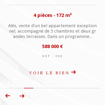
4 pièces - 120 m²
nt exception
Superbe mas de village en pierres s
 et deux gr
niveaux , grandes caves voutées, ate
ogramme...
ux niveaux d'habitation ,...
180 000 €
REF : 5023
VOIR LE BIEN