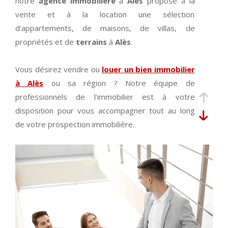
notre
agence immobilière
à
Alès
propose à la
vente et à la location une sélection
d'appartements, de maisons, de villas, de
propriétés et de
terrains
à
Alès
.
Vous désirez vendre ou
louer un bien immobilier
à Alès
ou sa région ? Notre équipe de
professionnels de l'immobilier est à votre
disposition pour vous accompagner tout au long
de votre prospection immobilière.
Découvrez en ligne ou dans notre agence
immobilière à Alès nos exclusivités et nos coups
de cœur du moment. Vous trouverez de
nombreuses
annonces immobilières à Alès
et
ses alentours pour tout type de transaction (achat,
vente
, location) et pour tout type de bien